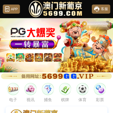
客服
APP
电子
视讯
捕鱼
棋牌
体育
彩票